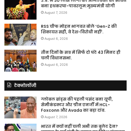
उ.प्र. में 30 लाख लोगों की आजीविका का साधन
बना हथकरघा-पावरलूम:मुख्यमंत्री योगी
August 7, 2026
RSS चीफ मोहन भागवत बोले ‘Gen-Z की
शिकायत सही, वे देश-विरोधी नहीं’.
August 6, 2026
तीन दिनों के सत्र में सिर्फ दो घंटे 43 मिनट ही
चली विधानसभा.
August 6, 2026
टेक्नोलॉजी
ग्लोबल ब्रांड्स की पहली पसंद बना यूपी,
सेमीकंडक्टर और ग्रीन एनर्जी में HCL-
Foxconn और Avada का बड़ा दांव.
August 7, 2026
भारत में क्यों नहीं चली अभी तक बुलेट ट्रेन?