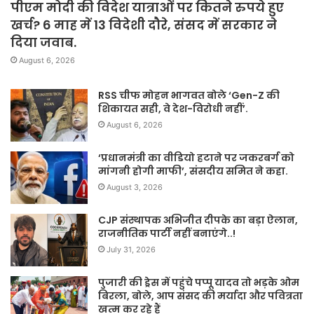
पीएम मोदी की विदेश यात्राओं पर कितने रुपये हुए
खर्च? 6 माह में 13 विदेशी दौरे, संसद में सरकार ने
दिया जवाब.
August 6, 2026
RSS चीफ मोहन भागवत बोले ‘Gen-Z की
शिकायत सही, वे देश-विरोधी नहीं’.
August 6, 2026
‘प्रधानमंत्री का वीडियो हटाने पर जकरबर्ग को
मांगनी होगी माफी’, संसदीय समित ने कहा.
August 3, 2026
CJP संस्थापक अभिजीत दीपके का बड़ा ऐलान,
राजनीतिक पार्टी नहीं बनाएंगे..!
July 31, 2026
पुजारी की ड्रेस में पहुंचे पप्पू यादव तो भड़के ओम
बिरला, बोले, आप संसद की मर्यादा और पवित्रता
खत्म कर रहे हैं