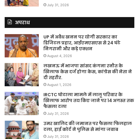
July 31, 2026
अपराध
UP में अवैध खनन पर योगी सरकार का
डिजिटल प्रहार, आईएमएसएस से 24 घंटे
निगरानी और कड़े एक्शन
August 4, 2026
लखनऊ में भाजपा सांसद कंगना रनौत के
खिलाफ केस दर्ज होगा केस, कांग्रेस की नेता ने
दी तहरीर.
August 1, 2026
IRCTC घोटाला मामले में लालू परिवार के
खिलाफ आरोप तय किए जाने पर 14 अगस्त तक
फैसला टला
July 31, 2026
उमर खालिद की जमानत पर फैसला फिलहाल
टला, हाई कोर्ट ने पुलिस से मांगा जवाब
July 31, 2026