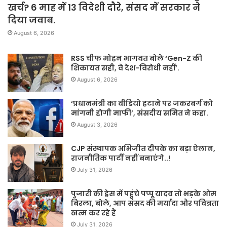
खर्च? 6 माह में 13 विदेशी दौरे, संसद में सरकार ने
दिया जवाब.
August 6, 2026
RSS चीफ मोहन भागवत बोले ‘Gen-Z की
शिकायत सही, वे देश-विरोधी नहीं’.
August 6, 2026
‘प्रधानमंत्री का वीडियो हटाने पर जकरबर्ग को
मांगनी होगी माफी’, संसदीय समित ने कहा.
August 3, 2026
CJP संस्थापक अभिजीत दीपके का बड़ा ऐलान,
राजनीतिक पार्टी नहीं बनाएंगे..!
July 31, 2026
पुजारी की ड्रेस में पहुंचे पप्पू यादव तो भड़के ओम
बिरला, बोले, आप संसद की मर्यादा और पवित्रता
खत्म कर रहे हैं
July 31, 2026