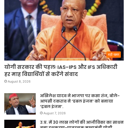
बड़ी खबर
योगी सरकार की पहलः IAS-IPS और IFS अधिकारी
हर माह विद्यार्थियों से करेंगे संवाद
August 8, 2026
अखिलेश यादव ने भाजपा पर कसा तंज, बोले-
आपसी टकराव ने ‘डबल इंजन’ को बनाया
‘ट्रबल इंजन’.
August 7, 2026
उ.प्र. में 30 लाख लोगों की आजीविका का साधन
बना हथकरघा-पावरलूम:मुख्यमंत्री योगी