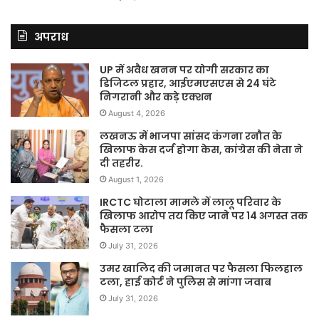
अपराध
UP में अवैध खनन पर योगी सरकार का
डिजिटल प्रहार, आईएमएसएस से 24 घंटे
निगरानी और कड़े एक्शन
August 4, 2026
लखनऊ में भाजपा सांसद कंगना रनौत के
खिलाफ केस दर्ज होगा केस, कांग्रेस की नेता ने
दी तहरीर.
August 1, 2026
IRCTC घोटाला मामले में लालू परिवार के
खिलाफ आरोप तय किए जाने पर 14 अगस्त तक
फैसला टला
July 31, 2026
उमर खालिद की जमानत पर फैसला फिलहाल
टला, हाई कोर्ट ने पुलिस से मांगा जवाब
July 31, 2026