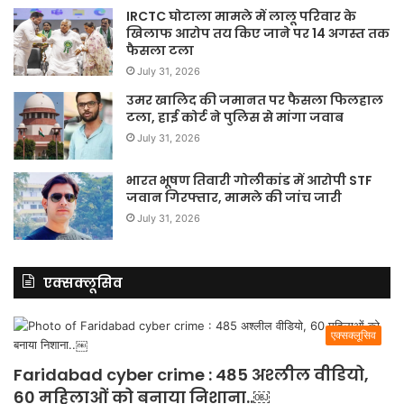
IRCTC घोटाला मामले में लालू परिवार के
खिलाफ आरोप तय किए जाने पर 14 अगस्त तक
फैसला टला
July 31, 2026
उमर खालिद की जमानत पर फैसला फिलहाल
टला, हाई कोर्ट ने पुलिस से मांगा जवाब
July 31, 2026
भारत भूषण तिवारी गोलीकांड में आरोपी STF
जवान गिरफ्तार, मामले की जांच जारी
July 31, 2026
एक्सक्लूसिव
एक्सक्लूसिव
Faridabad cyber crime : 485 अश्लील वीडियो,
60 महिलाओं को बनाया निशाना..￼