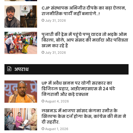
CJP संस्थापक अभिजीत दीपके का बड़ा ऐलान,
राजनीतिक पार्टी नहीं बनाएंगे..!
July 31, 2026
पुजारी की ड्रेस में पहुंचे पप्पू यादव तो भड़के ओम
बिरला, बोले, आप संसद की मर्यादा और पवित्रता
खत्म कर रहे हैं
July 31, 2026
अपराध
UP में अवैध खनन पर योगी सरकार का
डिजिटल प्रहार, आईएमएसएस से 24 घंटे
निगरानी और कड़े एक्शन
August 4, 2026
लखनऊ में भाजपा सांसद कंगना रनौत के
खिलाफ केस दर्ज होगा केस, कांग्रेस की नेता ने
दी तहरीर.
August 1, 2026