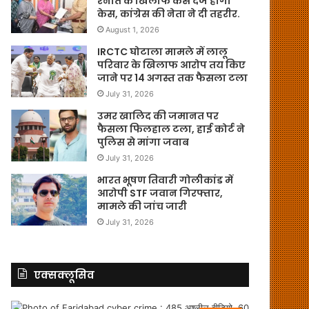
रनौत के खिलाफ केस दर्ज होगा
केस, कांग्रेस की नेता ने दी तहरीर.
August 1, 2026
IRCTC घोटाला मामले में लालू
परिवार के खिलाफ आरोप तय किए
जाने पर 14 अगस्त तक फैसला टला
July 31, 2026
उमर खालिद की जमानत पर
फैसला फिलहाल टला, हाई कोर्ट ने
पुलिस से मांगा जवाब
July 31, 2026
भारत भूषण तिवारी गोलीकांड में
आरोपी STF जवान गिरफ्तार,
मामले की जांच जारी
July 31, 2026
एक्सक्लूसिव