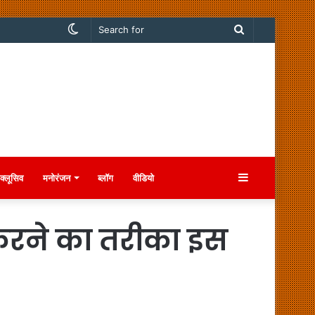
Switch
Search
skin
for
Sidebar
क्लूसिव
मनोरंजन
ब्लॉग
वीडियो
 करने का तरीका इस