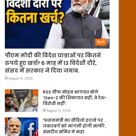
दिल्ली
पीएम मोदी की विदेश यात्राओं पर कितने
रुपये हुए खर्च? 6 माह में 13 विदेशी दौरे,
संसद में सरकार ने दिया जवाब.
August 6, 2026
RSS चीफ मोहन भागवत बोले
‘Gen-Z की शिकायत सही, वे देश-
विरोधी नहीं’.
August 6, 2026
‘प्रधानमंत्री का वीडियो हटाने पर
जकरबर्ग को मांगनी होगी माफी’,
संसदीय समित ने कहा.