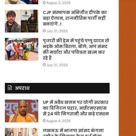
August 3, 2026
CJP संस्थापक अभिजीत दीपके का
बड़ा ऐलान, राजनीतिक पार्टी नहीं
बनाएंगे..!
July 31, 2026
पुजारी की ड्रेस में पहुंचे पप्पू यादव तो
भड़के ओम बिरला, बोले, आप संसद
की मर्यादा और पवित्रता खत्म कर
रहे हैं
July 31, 2026
अपराध
UP में अवैध खनन पर योगी सरकार
का डिजिटल प्रहार, आईएमएसएस
से 24 घंटे निगरानी और कड़े एक्शन
August 4, 2026
लखनऊ में भाजपा सांसद कंगना