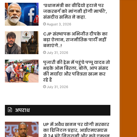
‘प्रधानमंत्री का वीडियो हटाने पर
जकरबर्ग को मांगनी होगी माफी’,
संसदीय समित ने कहा.
August 3, 2026
CJP संस्थापक अभिजीत दीपके का
बड़ा ऐलान, राजनीतिक पार्टी नहीं
बनाएंगे..!
July 31, 2026
पुजारी की ड्रेस में पहुंचे पप्पू यादव तो
भड़के ओम बिरला, बोले, आप संसद
की मर्यादा और पवित्रता खत्म कर
रहे हैं
July 31, 2026
अपराध
UP में अवैध खनन पर योगी सरकार
का डिजिटल प्रहार, आईएमएसएस
से 24 घंटे निगरानी और कड़े एक्शन