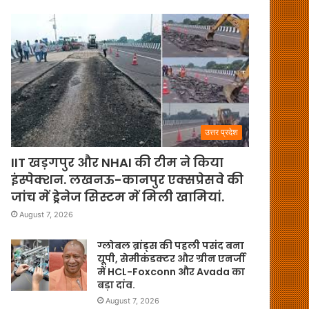
उत्तर प्रदेश
IIT खड़गपुर और NHAI की टीम ने किया
इंस्पेक्शन. लखनऊ-कानपुर एक्सप्रेसवे की
जांच में ड्रेनेज सिस्टम में मिली खामियां.
August 7, 2026
ग्लोबल ब्रांड्स की पहली पसंद बना
यूपी, सेमीकंडक्टर और ग्रीन एनर्जी
में HCL-Foxconn और Avada का
बड़ा दांव.
August 7, 2026