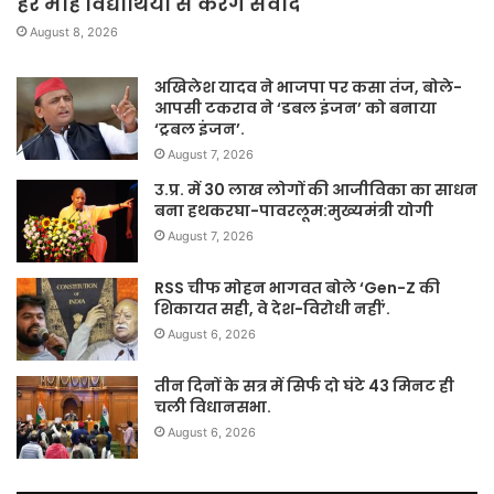
हर माह विद्यार्थियों से करेंगे संवाद
August 8, 2026
अखिलेश यादव ने भाजपा पर कसा तंज, बोले-
आपसी टकराव ने ‘डबल इंजन’ को बनाया
‘ट्रबल इंजन’.
August 7, 2026
उ.प्र. में 30 लाख लोगों की आजीविका का साधन
बना हथकरघा-पावरलूम:मुख्यमंत्री योगी
August 7, 2026
RSS चीफ मोहन भागवत बोले ‘Gen-Z की
शिकायत सही, वे देश-विरोधी नहीं’.
August 6, 2026
तीन दिनों के सत्र में सिर्फ दो घंटे 43 मिनट ही
चली विधानसभा.
August 6, 2026