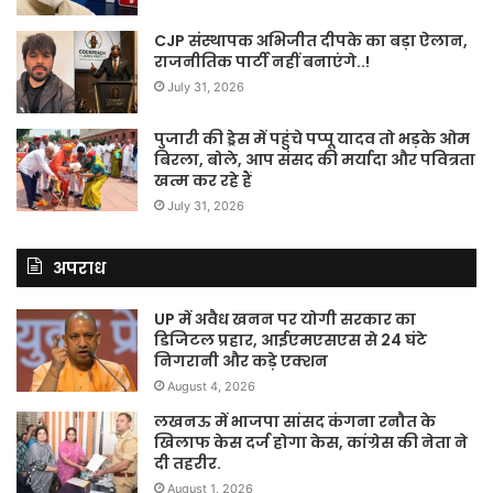
CJP संस्थापक अभिजीत दीपके का बड़ा ऐलान,
राजनीतिक पार्टी नहीं बनाएंगे..!
July 31, 2026
पुजारी की ड्रेस में पहुंचे पप्पू यादव तो भड़के ओम
बिरला, बोले, आप संसद की मर्यादा और पवित्रता
खत्म कर रहे हैं
July 31, 2026
अपराध
UP में अवैध खनन पर योगी सरकार का
डिजिटल प्रहार, आईएमएसएस से 24 घंटे
निगरानी और कड़े एक्शन
August 4, 2026
लखनऊ में भाजपा सांसद कंगना रनौत के
खिलाफ केस दर्ज होगा केस, कांग्रेस की नेता ने
दी तहरीर.
August 1, 2026