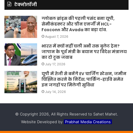
टेक्नोलॉजी
ग्लोबल ब्रांड्स की पहली पसंद बना यूपी,
सेमीकंडक्टर और ग्रीन एनर्जी में HCL-
Foxconn और Avada का बड़ा दांव.
August 7, 2026
भारत में क्यों नहीं चली अभी तक बुलेट ट्रेन?
जापान के पूर्व मंत्री के बयान पर विदेश मंत्रालय
का दो टूक जवाब
July 17, 2026
यूपी में तेजी से बनेंगे EV चार्जिंग स्टेशन, जमीन
चिह्नित करने के निर्देश; पार्किंग-हाईवे समेत
इन जगहों पर मिलेगी सुविधा
July 14, 2026
© Copyright 2026, All Rights Reserved to Sahet Mahet.
Website Developed by
Prabhat Media Creations