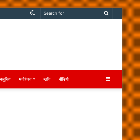
Switch
Search
skin
for
Sidebar
क्लूसिव
मनोरंजन
ब्लॉग
वीडियो