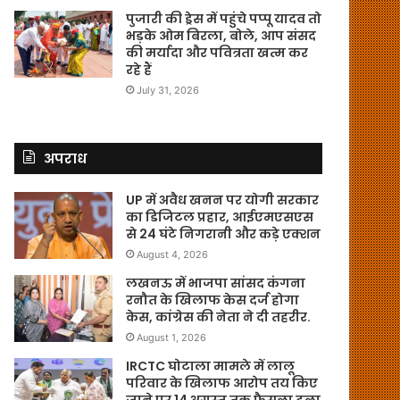
पुजारी की ड्रेस में पहुंचे पप्पू यादव तो
भड़के ओम बिरला, बोले, आप संसद
की मर्यादा और पवित्रता खत्म कर
रहे हैं
July 31, 2026
अपराध
UP में अवैध खनन पर योगी सरकार
का डिजिटल प्रहार, आईएमएसएस
से 24 घंटे निगरानी और कड़े एक्शन
August 4, 2026
लखनऊ में भाजपा सांसद कंगना
रनौत के खिलाफ केस दर्ज होगा
केस, कांग्रेस की नेता ने दी तहरीर.
August 1, 2026
IRCTC घोटाला मामले में लालू
परिवार के खिलाफ आरोप तय किए
जाने पर 14 अगस्त तक फैसला टला