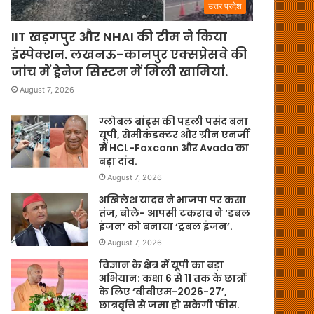
उत्तर प्रदेश
IIT खड़गपुर और NHAI की टीम ने किया
इंस्पेक्शन. लखनऊ-कानपुर एक्सप्रेसवे की
जांच में ड्रेनेज सिस्टम में मिली खामियां.
August 7, 2026
ग्लोबल ब्रांड्स की पहली पसंद बना
यूपी, सेमीकंडक्टर और ग्रीन एनर्जी
में HCL-Foxconn और Avada का
बड़ा दांव.
August 7, 2026
अखिलेश यादव ने भाजपा पर कसा
तंज, बोले- आपसी टकराव ने ‘डबल
इंजन’ को बनाया ‘ट्रबल इंजन’.
August 7, 2026
विज्ञान के क्षेत्र में यूपी का बड़ा
अभियान: कक्षा 6 से 11 तक के छात्रों
के लिए ‘वीवीएम-2026-27’,
छात्रवृत्ति से जमा हो सकेगी फीस.