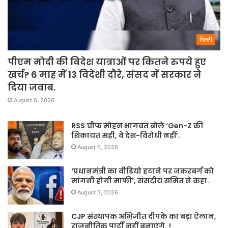
दिल्ली
पीएम मोदी की विदेश यात्राओं पर कितने रुपये हुए
खर्च? 6 माह में 13 विदेशी दौरे, संसद में सरकार ने
दिया जवाब.
August 6, 2026
RSS चीफ मोहन भागवत बोले ‘Gen-Z की
शिकायत सही, वे देश-विरोधी नहीं’.
August 6, 2026
‘प्रधानमंत्री का वीडियो हटाने पर जकरबर्ग को
मांगनी होगी माफी’, संसदीय समित ने कहा.
August 3, 2026
CJP संस्थापक अभिजीत दीपके का बड़ा ऐलान,
राजनीतिक पार्टी नहीं बनाएंगे..!