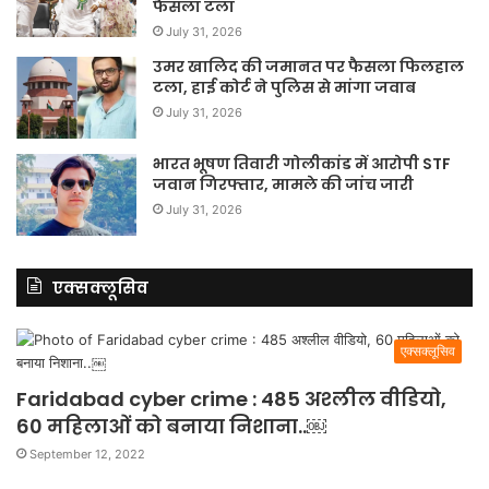
फैसला टला
July 31, 2026
उमर खालिद की जमानत पर फैसला फिलहाल
टला, हाई कोर्ट ने पुलिस से मांगा जवाब
July 31, 2026
भारत भूषण तिवारी गोलीकांड में आरोपी STF
जवान गिरफ्तार, मामले की जांच जारी
July 31, 2026
एक्सक्लूसिव
एक्सक्लूसिव
Faridabad cyber crime : 485 अश्लील वीडियो,
60 महिलाओं को बनाया निशाना..￼
September 12, 2022