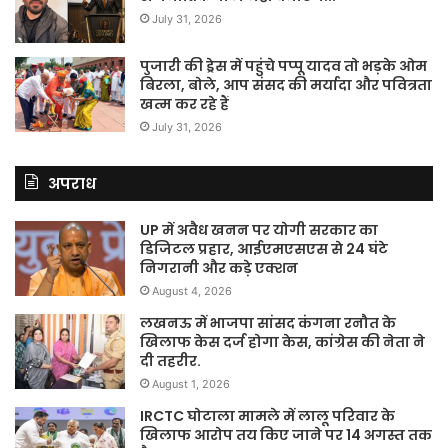
July 31, 2026
पुजारी की ड्रेस में पहुंचे पप्पू यादव तो भड़के ओम
बिरला, बोले, आप संसद की मर्यादा और पवित्रता
खत्म कर रहे हैं
July 31, 2026
अपराध
UP में अवैध खनन पर योगी सरकार का
डिजिटल प्रहार, आईएमएसएस से 24 घंटे
निगरानी और कड़े एक्शन
August 4, 2026
लखनऊ में भाजपा सांसद कंगना रनौत के
खिलाफ केस दर्ज होगा केस, कांग्रेस की नेता ने
दी तहरीर.
August 1, 2026
IRCTC घोटाला मामले में लालू परिवार के
खिलाफ आरोप तय किए जाने पर 14 अगस्त तक