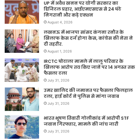
UP में अवैध खनन पर योगी सरकार का
डिजिटल प्रहार, आईएमएसएस से 24 घंटे
निगरानी और कड़े एक्शन
August 4, 2026
लखनऊ में भाजपा सांसद कंगना रनौत के
खिलाफ केस दर्ज होगा केस, कांग्रेस की नेता ने
दी तहरीर.
August 1, 2026
IRCTC घोटाला मामले में लालू परिवार के
खिलाफ आरोप तय किए जाने पर 14 अगस्त तक
फैसला टला
July 31, 2026
उमर खालिद की जमानत पर फैसला फिलहाल
टला, हाई कोर्ट ने पुलिस से मांगा जवाब
July 31, 2026
भारत भूषण तिवारी गोलीकांड में आरोपी STF
जवान गिरफ्तार, मामले की जांच जारी
July 31, 2026