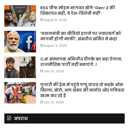
RSS चीफ मोहन भागवत बोले ‘Gen-Z की
शिकायत सही, वे देश-विरोधी नहीं’.
August 6, 2026
‘प्रधानमंत्री का वीडियो हटाने पर जकरबर्ग को
मांगनी होगी माफी’, संसदीय समित ने कहा.
August 3, 2026
CJP संस्थापक अभिजीत दीपके का बड़ा ऐलान,
राजनीतिक पार्टी नहीं बनाएंगे..!
July 31, 2026
पुजारी की ड्रेस में पहुंचे पप्पू यादव तो भड़के ओम
बिरला, बोले, आप संसद की मर्यादा और पवित्रता
खत्म कर रहे हैं
July 31, 2026
अपराध