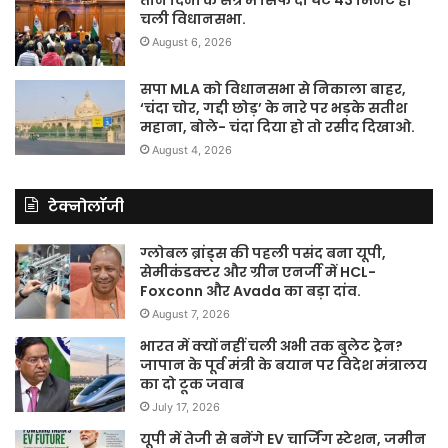
तीन दिनों के सत्र में सिर्फ दो घंटे 43 मिनट ही
चली विधानसभा.
August 6, 2026
सपा MLA को विधानसभा से निकाला बाहर,
‘चंदा चोर, गद्दी छोड़’ के नारे पर भड़के सतीश
महाना, बोले- चंदा दिया हो तो रसीद दिखाओ.
August 4, 2026
टेक्नोलॉजी
ग्लोबल ब्रांड्स की पहली पसंद बना यूपी,
सेमीकंडक्टर और ग्रीन एनर्जी में HCL-
Foxconn और Avada का बड़ा दांव.
August 7, 2026
भारत में क्यों नहीं चली अभी तक बुलेट ट्रेन?
जापान के पूर्व मंत्री के बयान पर विदेश मंत्रालय
का दो टूक जवाब
July 17, 2026
यूपी में तेजी से बनेंगे EV चार्जिंग स्टेशन, जमीन