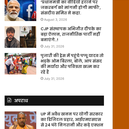
‘प्रधानमंत्री का वीडियो हटाने पर
जकरबर्ग को मांगनी होगी माफी’,
संसदीय समित ने कहा.
August 3, 2026
CJP संस्थापक अभिजीत दीपके का
बड़ा ऐलान, राजनीतिक पार्टी नहीं
बनाएंगे..!
July 31, 2026
पुजारी की ड्रेस में पहुंचे पप्पू यादव तो
भड़के ओम बिरला, बोले, आप संसद
की मर्यादा और पवित्रता खत्म कर
रहे हैं
July 31, 2026
अपराध
UP में अवैध खनन पर योगी सरकार
का डिजिटल प्रहार, आईएमएसएस
से 24 घंटे निगरानी और कड़े एक्शन