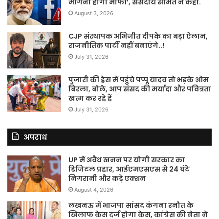
मांगनी होगी माफी’, संसदीय समित ने कहा.
August 3, 2026
CJP संस्थापक अभिजीत दीपके का बड़ा ऐलान,
राजनीतिक पार्टी नहीं बनाएंगे..!
July 31, 2026
पुजारी की ड्रेस में पहुंचे पप्पू यादव तो भड़के ओम
बिरला, बोले, आप संसद की मर्यादा और पवित्रता
खत्म कर रहे हैं
July 31, 2026
अपराध
UP में अवैध खनन पर योगी सरकार का
डिजिटल प्रहार, आईएमएसएस से 24 घंटे
निगरानी और कड़े एक्शन
August 4, 2026
लखनऊ में भाजपा सांसद कंगना रनौत के
खिलाफ केस दर्ज होगा केस, कांग्रेस की नेता ने