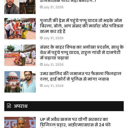
राजनीतिक पार्टी नहीं बनाएंगे..!
July 31, 2026
पुजारी की ड्रेस में पहुंचे पप्पू यादव तो भड़के ओम
बिरला, बोले, आप संसद की मर्यादा और पवित्रता
खत्म कर रहे हैं
July 31, 2026
संसद के बाहर विपक्ष का अनोखा प्रदर्शन, साधु के
वेश में पहुंचे पप्पू यादव, राहुल गांधी ने दानपेटी
में चढ़ाया चढ़ावा
July 31, 2026
उमर खालिद की जमानत पर फैसला फिलहाल
टला, हाई कोर्ट ने पुलिस से मांगा जवाब
July 31, 2026
अपराध
UP में अवैध खनन पर योगी सरकार का
डिजिटल प्रहार, आईएमएसएस से 24 घंटे