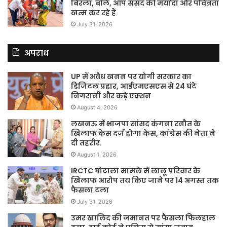
बिरला, बोले, आप संसद की मर्यादा और पवित्रता
खत्म कर रहे हैं
July 31, 2026
अपराध
UP में अवैध खनन पर योगी सरकार का
डिजिटल प्रहार, आईएमएसएस से 24 घंटे
निगरानी और कड़े एक्शन
August 4, 2026
लखनऊ में भाजपा सांसद कंगना रनौत के
खिलाफ केस दर्ज होगा केस, कांग्रेस की नेता ने
दी तहरीर.
August 1, 2026
IRCTC घोटाला मामले में लालू परिवार के
खिलाफ आरोप तय किए जाने पर 14 अगस्त तक
फैसला टला
July 31, 2026
उमर खालिद की जमानत पर फैसला फिलहाल