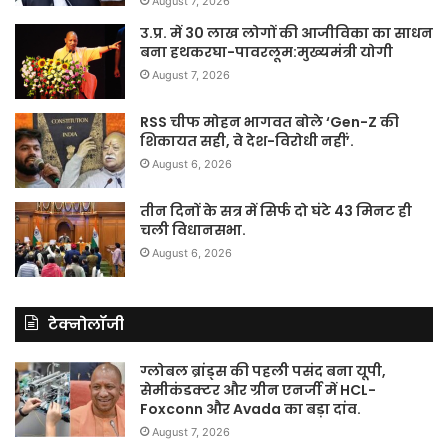
August 7, 2026
उ.प्र. में 30 लाख लोगों की आजीविका का साधन
बना हथकरघा-पावरलूम:मुख्यमंत्री योगी
August 7, 2026
RSS चीफ मोहन भागवत बोले ‘Gen-Z की
शिकायत सही, वे देश-विरोधी नहीं’.
August 6, 2026
तीन दिनों के सत्र में सिर्फ दो घंटे 43 मिनट ही
चली विधानसभा.
August 6, 2026
टेक्नोलॉजी
ग्लोबल ब्रांड्स की पहली पसंद बना यूपी,
सेमीकंडक्टर और ग्रीन एनर्जी में HCL-
Foxconn और Avada का बड़ा दांव.
August 7, 2026