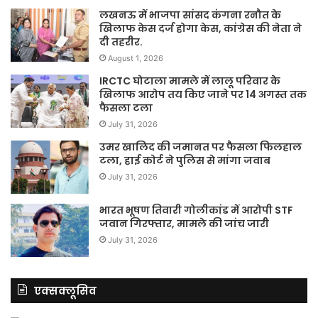
लखनऊ में भाजपा सांसद कंगना रनौत के
खिलाफ केस दर्ज होगा केस, कांग्रेस की नेता ने
दी तहरीर.
August 1, 2026
IRCTC घोटाला मामले में लालू परिवार के
खिलाफ आरोप तय किए जाने पर 14 अगस्त तक
फैसला टला
July 31, 2026
उमर खालिद की जमानत पर फैसला फिलहाल
टला, हाई कोर्ट ने पुलिस से मांगा जवाब
July 31, 2026
भारत भूषण तिवारी गोलीकांड में आरोपी STF
जवान गिरफ्तार, मामले की जांच जारी
July 31, 2026
एक्सक्लूसिव