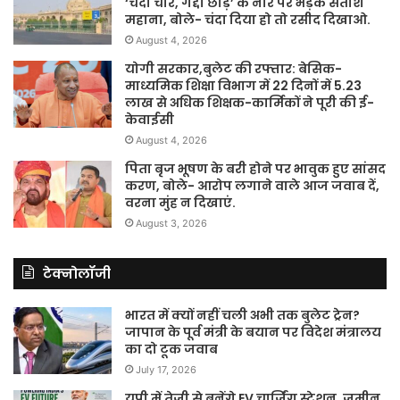
‘चंदा चोर, गद्दी छोड़’ के नारे पर भड़के सतीश
महाना, बोले- चंदा दिया हो तो रसीद दिखाओ.
August 4, 2026
योगी सरकार,बुलेट की रफ्तार: बेसिक-
माध्यमिक शिक्षा विभाग में 22 दिनों में 5.23
लाख से अधिक शिक्षक-कार्मिकों ने पूरी की ई-
केवाईसी
August 4, 2026
पिता बृज भूषण के बरी होने पर भावुक हुए सांसद
करण, बोले- आरोप लगाने वाले आज जवाब दें,
वरना मुंह न दिखाएं.
August 3, 2026
टेक्नोलॉजी
भारत में क्यों नहीं चली अभी तक बुलेट ट्रेन?
जापान के पूर्व मंत्री के बयान पर विदेश मंत्रालय
का दो टूक जवाब
July 17, 2026
यूपी में तेजी से बनेंगे EV चार्जिंग स्टेशन, जमीन