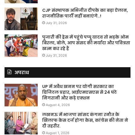
CJP संस्थापक अभिजीत दीपके का बड़ा ऐलान,
राजनीतिक पार्टी नहीं बनाएंगे..!
July 31, 2026
पुजारी की ड्रेस में पहुंचे पप्पू यादव तो भड़के ओम
बिरला, बोले, आप संसद की मर्यादा और पवित्रता
खत्म कर रहे हैं
July 31, 2026
अपराध
UP में अवैध खनन पर योगी सरकार का
डिजिटल प्रहार, आईएमएसएस से 24 घंटे
निगरानी और कड़े एक्शन
August 4, 2026
लखनऊ में भाजपा सांसद कंगना रनौत के
खिलाफ केस दर्ज होगा केस, कांग्रेस की नेता ने
दी तहरीर.
August 1, 2026