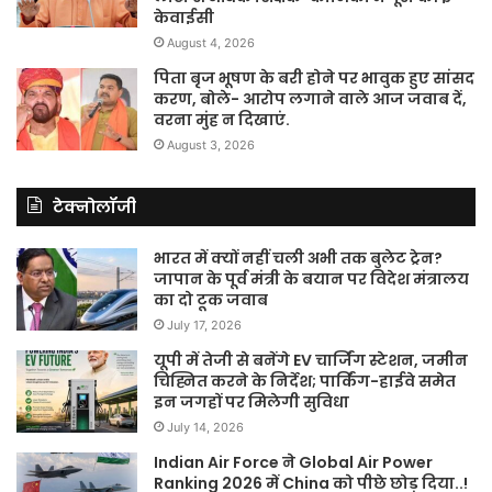
केवाईसी
August 4, 2026
पिता बृज भूषण के बरी होने पर भावुक हुए सांसद
करण, बोले- आरोप लगाने वाले आज जवाब दें,
वरना मुंह न दिखाएं.
August 3, 2026
टेक्नोलॉजी
भारत में क्यों नहीं चली अभी तक बुलेट ट्रेन?
जापान के पूर्व मंत्री के बयान पर विदेश मंत्रालय
का दो टूक जवाब
July 17, 2026
यूपी में तेजी से बनेंगे EV चार्जिंग स्टेशन, जमीन
चिह्नित करने के निर्देश; पार्किंग-हाईवे समेत
इन जगहों पर मिलेगी सुविधा
July 14, 2026
Indian Air Force ने Global Air Power
Ranking 2026 में China को पीछे छोड़ दिया..!