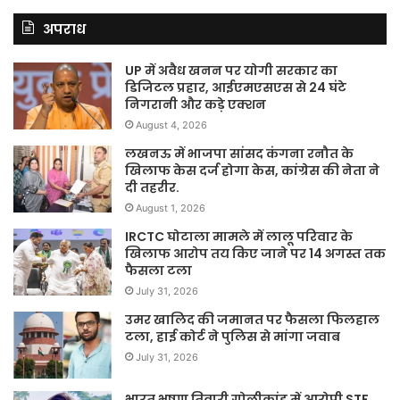
अपराध
UP में अवैध खनन पर योगी सरकार का
डिजिटल प्रहार, आईएमएसएस से 24 घंटे
निगरानी और कड़े एक्शन
August 4, 2026
लखनऊ में भाजपा सांसद कंगना रनौत के
खिलाफ केस दर्ज होगा केस, कांग्रेस की नेता ने
दी तहरीर.
August 1, 2026
IRCTC घोटाला मामले में लालू परिवार के
खिलाफ आरोप तय किए जाने पर 14 अगस्त तक
फैसला टला
July 31, 2026
उमर खालिद की जमानत पर फैसला फिलहाल
टला, हाई कोर्ट ने पुलिस से मांगा जवाब
July 31, 2026
भारत भूषण तिवारी गोलीकांड में आरोपी STF