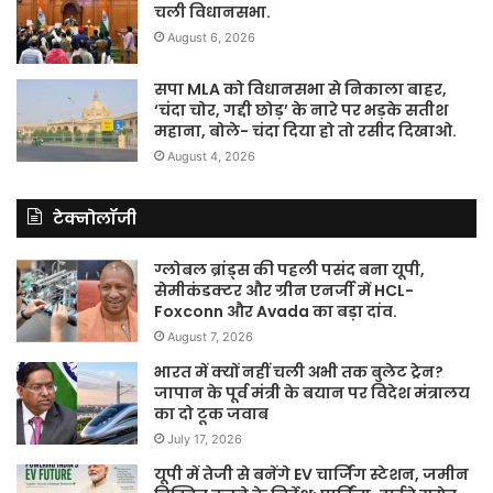
चली विधानसभा.
August 6, 2026
सपा MLA को विधानसभा से निकाला बाहर,
‘चंदा चोर, गद्दी छोड़’ के नारे पर भड़के सतीश
महाना, बोले- चंदा दिया हो तो रसीद दिखाओ.
August 4, 2026
टेक्नोलॉजी
ग्लोबल ब्रांड्स की पहली पसंद बना यूपी,
सेमीकंडक्टर और ग्रीन एनर्जी में HCL-
Foxconn और Avada का बड़ा दांव.
August 7, 2026
भारत में क्यों नहीं चली अभी तक बुलेट ट्रेन?
जापान के पूर्व मंत्री के बयान पर विदेश मंत्रालय
का दो टूक जवाब
July 17, 2026
यूपी में तेजी से बनेंगे EV चार्जिंग स्टेशन, जमीन