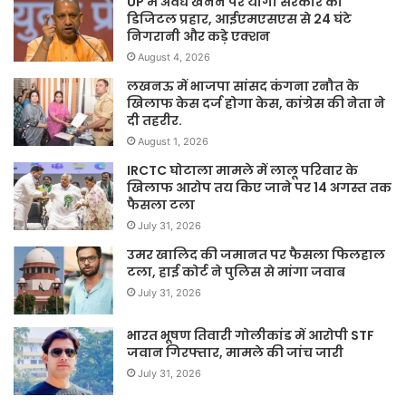
UP में अवैध खनन पर योगी सरकार का
डिजिटल प्रहार, आईएमएसएस से 24 घंटे
निगरानी और कड़े एक्शन
August 4, 2026
लखनऊ में भाजपा सांसद कंगना रनौत के
खिलाफ केस दर्ज होगा केस, कांग्रेस की नेता ने
दी तहरीर.
August 1, 2026
IRCTC घोटाला मामले में लालू परिवार के
खिलाफ आरोप तय किए जाने पर 14 अगस्त तक
फैसला टला
July 31, 2026
उमर खालिद की जमानत पर फैसला फिलहाल
टला, हाई कोर्ट ने पुलिस से मांगा जवाब
July 31, 2026
भारत भूषण तिवारी गोलीकांड में आरोपी STF
जवान गिरफ्तार, मामले की जांच जारी
July 31, 2026