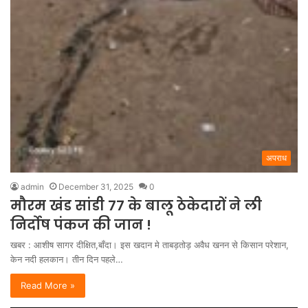
अपराध
admin
December 31, 2025
0
मौरम खंड सांडी 77 के बालू ठेकेदारों ने ली
निर्दोष पंकज की जान !
खबर : आशीष सागर दीक्षित,बाँदा। इस खदान मे ताबड़तोड़ अवैध खनन से किसान परेशान,
केन नदी हलकान। तीन दिन पहले…
Read More »