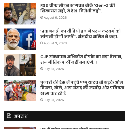
RSS चीफ मोहन भागवत बोले ‘Gen-Z की
शिकायत सही, वे देश-विरोधी नहीं’.
August 6, 2026
‘प्रधानमंत्री का वीडियो हटाने पर जकरबर्ग को
मांगनी होगी माफी’, संसदीय समित ने कहा.
August 3, 2026
CJP संस्थापक अभिजीत दीपके का बड़ा ऐलान,
राजनीतिक पार्टी नहीं बनाएंगे..!
July 31, 2026
पुजारी की ड्रेस में पहुंचे पप्पू यादव तो भड़के ओम
बिरला, बोले, आप संसद की मर्यादा और पवित्रता
खत्म कर रहे हैं
July 31, 2026
अपराध