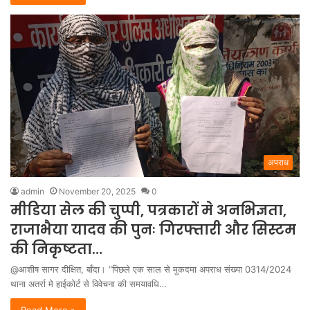
अपराध
admin
November 20, 2025
0
मीडिया सेल की चुप्पी, पत्रकारों मे अनभिज्ञता,
राजाभैया यादव की पुनः गिरफ्तारी और सिस्टम
की निकृष्टता…
@आशीष सागर दीक्षित, बाँदा। “पिछले एक साल से मुकदमा अपराध संख्या 0314/2024
थाना अतर्रा मे हाईकोर्ट से विवेचना की समयावधि…