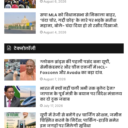
August 6, 2026
सपा MLA को विधानसभा से निकाला बाहर,
‘चंदा चोर, गद्दी छोड़’ के नारे पर भड़के सतीश
महाना, बोले- चंदा दिया हो तो रसीद दिखाओ.
August 4, 2026
टेक्नोलॉजी
ग्लोबल ब्रांड्स की पहली पसंद बना यूपी,
सेमीकंडक्टर और ग्रीन एनर्जी में HCL-
Foxconn और Avada का बड़ा दांव.
August 7, 2026
भारत में क्यों नहीं चली अभी तक बुलेट ट्रेन?
जापान के पूर्व मंत्री के बयान पर विदेश मंत्रालय
का दो टूक जवाब
July 17, 2026
यूपी में तेजी से बनेंगे EV चार्जिंग स्टेशन, जमीन
चिह्नित करने के निर्देश; पार्किंग-हाईवे समेत
इन जगहों पर मिलेगी सुविधा