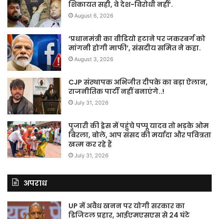
शिकायत सही, वे देश-विरोधी नहीं’.
August 6, 2026
‘प्रधानमंत्री का वीडियो हटाने पर जकरबर्ग को
मांगनी होगी माफी’, संसदीय समित ने कहा.
August 3, 2026
CJP संस्थापक अभिजीत दीपके का बड़ा ऐलान,
राजनीतिक पार्टी नहीं बनाएंगे..!
July 31, 2026
पुजारी की ड्रेस में पहुंचे पप्पू यादव तो भड़के ओम
बिरला, बोले, आप संसद की मर्यादा और पवित्रता
खत्म कर रहे हैं
July 31, 2026
अपराध
UP में अवैध खनन पर योगी सरकार का
डिजिटल प्रहार, आईएमएसएस से 24 घंटे