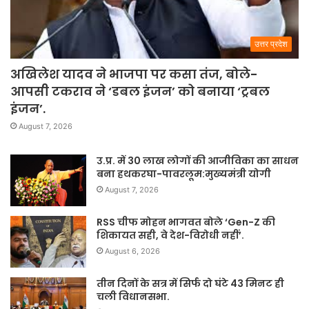
उत्तर प्रदेश
अखिलेश यादव ने भाजपा पर कसा तंज, बोले-
आपसी टकराव ने ‘डबल इंजन’ को बनाया ‘ट्रबल
इंजन’.
August 7, 2026
उ.प्र. में 30 लाख लोगों की आजीविका का साधन
बना हथकरघा-पावरलूम:मुख्यमंत्री योगी
August 7, 2026
RSS चीफ मोहन भागवत बोले ‘Gen-Z की
शिकायत सही, वे देश-विरोधी नहीं’.
August 6, 2026
तीन दिनों के सत्र में सिर्फ दो घंटे 43 मिनट ही
चली विधानसभा.