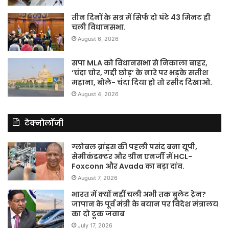
तीन दिनों के सत्र में सिर्फ दो घंटे 43 मिनट ही
चली विधानसभा.
August 6, 2026
सपा MLA को विधानसभा से निकाला बाहर,
‘चंदा चोर, गद्दी छोड़’ के नारे पर भड़के सतीश
महाना, बोले- चंदा दिया हो तो रसीद दिखाओ.
August 4, 2026
टेक्नोलॉजी
ग्लोबल ब्रांड्स की पहली पसंद बना यूपी,
सेमीकंडक्टर और ग्रीन एनर्जी में HCL-
Foxconn और Avada का बड़ा दांव.
August 7, 2026
भारत में क्यों नहीं चली अभी तक बुलेट ट्रेन?
जापान के पूर्व मंत्री के बयान पर विदेश मंत्रालय
का दो टूक जवाब
July 17, 2026