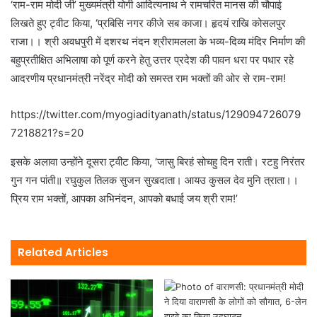
‘राम-राम मोदी जी’ मुख्यमंत्री योगी आदित्यनाथ ने रामचरित मानस की चौपाई
लिखते हुए ट्वीट किया, ‘प्रबिसि नगर कीजे सब काजा। हृदयं राखि कोसलपुर
राजा।। श्री अवधपुरी में दशरथ नंदन श्रीरामलला के भव्य-दिव्य मंदिर निर्माण की
बहुप्रतीक्षित अभिलाषा को पूर्ण करने हेतु उत्तर प्रदेश की पावन धरा पर पधार रहे
आदरणीय प्रधानमंत्री नरेंद्र मोदी को समस्त राम भक्तों की ओर से राम-राम!
https://twitter.com/myogiadityanath/status/129094726079
7218821?s=20
इसके अलावा उन्होंने दूसरा ट्वीट किया, ‘जासु बिरहं सोचहु दिन राती। रटहु निरंतर
गुन गन पांती॥ रघुकुल तिलक सुजन सुखदाता। आयउ कुसल देव मुनि त्राता।।
प्रिय राम भक्तों, आपका अभिनंदन, आपको बधाई जय श्री राम!’
Related Articles