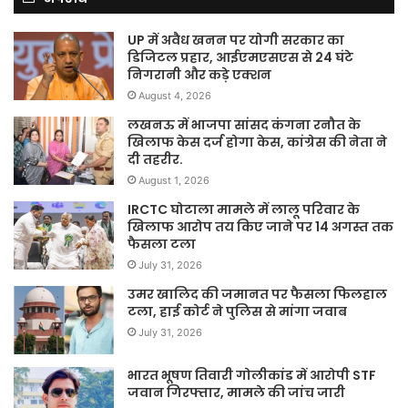
UP में अवैध खनन पर योगी सरकार का
डिजिटल प्रहार, आईएमएसएस से 24 घंटे
निगरानी और कड़े एक्शन
August 4, 2026
लखनऊ में भाजपा सांसद कंगना रनौत के
खिलाफ केस दर्ज होगा केस, कांग्रेस की नेता ने
दी तहरीर.
August 1, 2026
IRCTC घोटाला मामले में लालू परिवार के
खिलाफ आरोप तय किए जाने पर 14 अगस्त तक
फैसला टला
July 31, 2026
उमर खालिद की जमानत पर फैसला फिलहाल
टला, हाई कोर्ट ने पुलिस से मांगा जवाब
July 31, 2026
भारत भूषण तिवारी गोलीकांड में आरोपी STF
जवान गिरफ्तार, मामले की जांच जारी