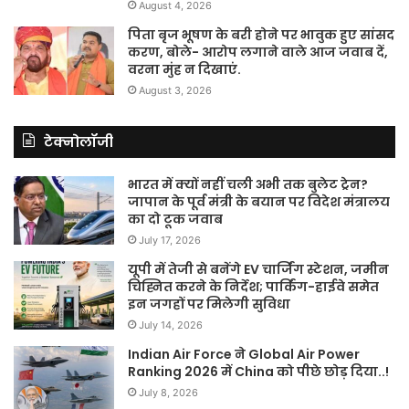
August 4, 2026
पिता बृज भूषण के बरी होने पर भावुक हुए सांसद
करण, बोले- आरोप लगाने वाले आज जवाब दें,
वरना मुंह न दिखाएं.
August 3, 2026
टेक्नोलॉजी
भारत में क्यों नहीं चली अभी तक बुलेट ट्रेन?
जापान के पूर्व मंत्री के बयान पर विदेश मंत्रालय
का दो टूक जवाब
July 17, 2026
यूपी में तेजी से बनेंगे EV चार्जिंग स्टेशन, जमीन
चिह्नित करने के निर्देश; पार्किंग-हाईवे समेत
इन जगहों पर मिलेगी सुविधा
July 14, 2026
Indian Air Force ने Global Air Power
Ranking 2026 में China को पीछे छोड़ दिया..!
July 8, 2026