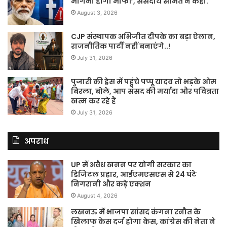
मांगनी होगी माफी’, संसदीय समित ने कहा.
August 3, 2026
CJP संस्थापक अभिजीत दीपके का बड़ा ऐलान,
राजनीतिक पार्टी नहीं बनाएंगे..!
July 31, 2026
पुजारी की ड्रेस में पहुंचे पप्पू यादव तो भड़के ओम
बिरला, बोले, आप संसद की मर्यादा और पवित्रता
खत्म कर रहे हैं
July 31, 2026
अपराध
UP में अवैध खनन पर योगी सरकार का
डिजिटल प्रहार, आईएमएसएस से 24 घंटे
निगरानी और कड़े एक्शन
August 4, 2026
लखनऊ में भाजपा सांसद कंगना रनौत के
खिलाफ केस दर्ज होगा केस, कांग्रेस की नेता ने