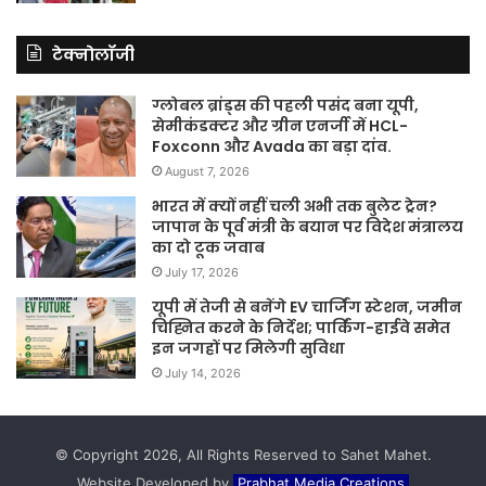
टेक्नोलॉजी
ग्लोबल ब्रांड्स की पहली पसंद बना यूपी,
सेमीकंडक्टर और ग्रीन एनर्जी में HCL-
Foxconn और Avada का बड़ा दांव.
August 7, 2026
भारत में क्यों नहीं चली अभी तक बुलेट ट्रेन?
जापान के पूर्व मंत्री के बयान पर विदेश मंत्रालय
का दो टूक जवाब
July 17, 2026
यूपी में तेजी से बनेंगे EV चार्जिंग स्टेशन, जमीन
चिह्नित करने के निर्देश; पार्किंग-हाईवे समेत
इन जगहों पर मिलेगी सुविधा
July 14, 2026
© Copyright 2026, All Rights Reserved to Sahet Mahet.
Website Developed by
Prabhat Media Creations