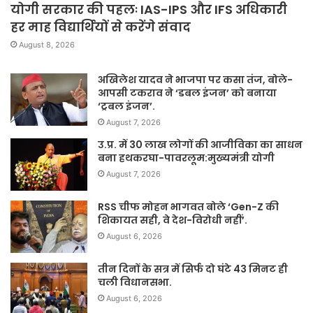
योगी सरकार की पहलः IAS-IPS और IFS अधिकारी
हर माह विद्यार्थियों से करेंगे संवाद
August 8, 2026
अखिलेश यादव ने भाजपा पर कसा तंज, बोले-
आपसी टकराव ने ‘डबल इंजन’ को बनाया
‘ट्रबल इंजन’.
August 7, 2026
उ.प्र. में 30 लाख लोगों की आजीविका का साधन
बना हथकरघा-पावरलूम:मुख्यमंत्री योगी
August 7, 2026
RSS चीफ मोहन भागवत बोले ‘Gen-Z की
शिकायत सही, वे देश-विरोधी नहीं’.
August 6, 2026
तीन दिनों के सत्र में सिर्फ दो घंटे 43 मिनट ही
चली विधानसभा.
August 6, 2026