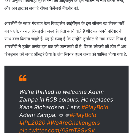
फिर अनुभवी खिलाड़ी सुरेश रैना का आईपीएल के इस सीजन से नाम वापस लेना,
और अब झटका लगा है रॉयल चैलेंजर्स बैंगलोर को.
आरसीबी के स्‍टार गेंदबाज केन रिचर्ड्सन आईपीएल के इस सीजन का हिस्सा नहीं
बन पाएंगे. दरसल रिचर्ड्सन जल्‍द ही पिता बनने वाले हैं और वह अपने परिवार के
साथ वक्त बिताना चाहते हैं. यह ही वजह है कि उन्‍होंने टूर्नामेंट से नाम वापस लिया है.
आरसीबी ने ट्वीट करके इस बात की जानकारी दी है. विराट कोहली की टीम में अब
रिचर्ड्सन की जगह ऑस्ट्रेलिया के लेग स्पिनर एडम जम्‍पा को शामिल किया गया है.
We’re thrilled to welcome Adam
Zampa in RCB colours. He replaces
Kane Richardson. Let’s
#PlayBold
Adam Zampa. 🤜🤛
#PlayBold
#IPL2020
#WeAreChallengers
pic.twitter.com/63rnT8SvSV