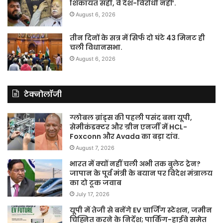
शिकायत सही, वे देश-विरोधी नहीं’.
August 6, 2026
तीन दिनों के सत्र में सिर्फ दो घंटे 43 मिनट ही
चली विधानसभा.
August 6, 2026
टेक्नोलॉजी
ग्लोबल ब्रांड्स की पहली पसंद बना यूपी,
सेमीकंडक्टर और ग्रीन एनर्जी में HCL-
Foxconn और Avada का बड़ा दांव.
August 7, 2026
भारत में क्यों नहीं चली अभी तक बुलेट ट्रेन?
जापान के पूर्व मंत्री के बयान पर विदेश मंत्रालय
का दो टूक जवाब
July 17, 2026
यूपी में तेजी से बनेंगे EV चार्जिंग स्टेशन, जमीन
चिह्नित करने के निर्देश; पार्किंग-हाईवे समेत