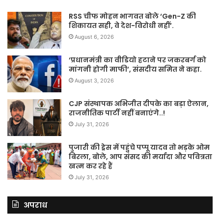
RSS चीफ मोहन भागवत बोले ‘Gen-Z की
शिकायत सही, वे देश-विरोधी नहीं’.
August 6, 2026
‘प्रधानमंत्री का वीडियो हटाने पर जकरबर्ग को
मांगनी होगी माफी’, संसदीय समित ने कहा.
August 3, 2026
CJP संस्थापक अभिजीत दीपके का बड़ा ऐलान,
राजनीतिक पार्टी नहीं बनाएंगे..!
July 31, 2026
पुजारी की ड्रेस में पहुंचे पप्पू यादव तो भड़के ओम
बिरला, बोले, आप संसद की मर्यादा और पवित्रता
खत्म कर रहे हैं
July 31, 2026
अपराध