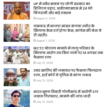
UP में अवैध खनन पर योगी सरकार का
डिजिटल प्रहार, आईएमएसएस से 24 घंटे
निगरानी और कड़े एक्शन
August 4, 2026
लखनऊ में भाजपा सांसद कंगना रनौत के
खिलाफ केस दर्ज होगा केस, कांग्रेस की नेता ने
दी तहरीर.
August 1, 2026
IRCTC घोटाला मामले में लालू परिवार के
खिलाफ आरोप तय किए जाने पर 14 अगस्त तक
फैसला टला
July 31, 2026
उमर खालिद की जमानत पर फैसला फिलहाल
टला, हाई कोर्ट ने पुलिस से मांगा जवाब
July 31, 2026
भारत भूषण तिवारी गोलीकांड में आरोपी STF
जवान गिरफ्तार, मामले की जांच जारी
July 31, 2026