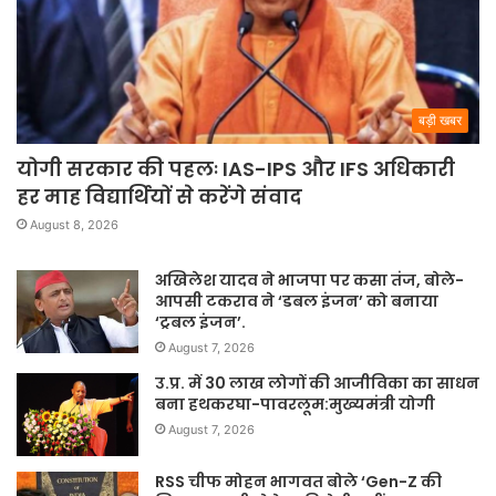
बड़ी खबर
योगी सरकार की पहलः IAS-IPS और IFS अधिकारी
हर माह विद्यार्थियों से करेंगे संवाद
August 8, 2026
अखिलेश यादव ने भाजपा पर कसा तंज, बोले-
आपसी टकराव ने ‘डबल इंजन’ को बनाया
‘ट्रबल इंजन’.
August 7, 2026
उ.प्र. में 30 लाख लोगों की आजीविका का साधन
बना हथकरघा-पावरलूम:मुख्यमंत्री योगी
August 7, 2026
RSS चीफ मोहन भागवत बोले ‘Gen-Z की