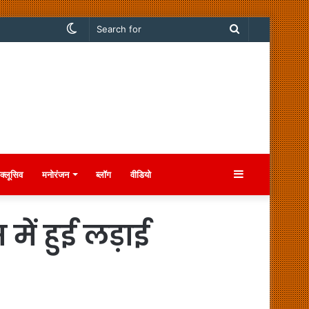
Switch
Search
skin
for
Sidebar
क्लूसिव
मनोरंजन
ब्लॉग
वीडियो
ें हुई लड़ाई