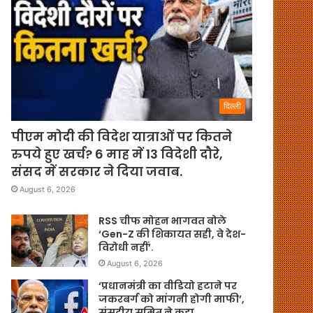
दिल्ली
पीएम मोदी की विदेश यात्राओं पर कितने
रुपये हुए खर्च? 6 माह में 13 विदेशी दौरे,
संसद में सरकार ने दिया जवाब.
August 6, 2026
RSS चीफ मोहन भागवत बोले
‘Gen-Z की शिकायत सही, वे देश-
विरोधी नहीं’.
August 6, 2026
‘प्रधानमंत्री का वीडियो हटाने पर
जकरबर्ग को मांगनी होगी माफी’,
संसदीय समित ने कहा.