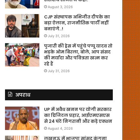
August 3, 2026
CJP संस्थापक अभिजीत दीपके का
बड़ा ऐलान, राजनीतिक पार्टी नहीं
बनाएंगे..!
July 31, 2026
पुजारी की ड्रेस में पहुंचे पप्पू यादव तो
भड़के ओम बिरला, बोले, आप संसद
की मर्यादा और पवित्रता खत्म कर
रहे हैं
July 31, 2026
अपराध
UP में अवैध खनन पर योगी सरकार
का डिजिटल प्रहार, आईएमएसएस
से 24 घंटे निगरानी और कड़े एक्शन
August 4, 2026
लखनऊ में भाजपा सांसद कंगना