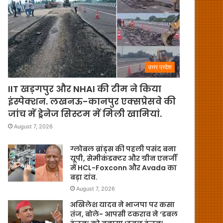
उत्तर प्रदेश
IIT खड़गपुर और NHAI की टीम ने किया
इंस्पेक्शन. लखनऊ-कानपुर एक्सप्रेसवे की
जांच में ड्रेनेज सिस्टम में मिली खामियां.
August 7, 2026
ग्लोबल ब्रांड्स की पहली पसंद बना
यूपी, सेमीकंडक्टर और ग्रीन एनर्जी
में HCL-Foxconn और Avada का
बड़ा दांव.
August 7, 2026
अखिलेश यादव ने भाजपा पर कसा
तंज, बोले- आपसी टकराव ने ‘डबल