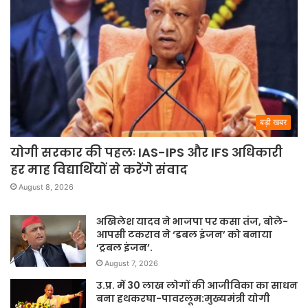
बड़ी खबर
योगी सरकार की पहलः IAS-IPS और IFS अधिकारी
हर माह विद्यार्थियों से करेंगे संवाद
August 8, 2026
अखिलेश यादव ने भाजपा पर कसा तंज, बोले-
आपसी टकराव ने ‘डबल इंजन’ को बनाया
‘ट्रबल इंजन’.
August 7, 2026
उ.प्र. में 30 लाख लोगों की आजीविका का साधन
बना हथकरघा-पावरलूम:मुख्यमंत्री योगी