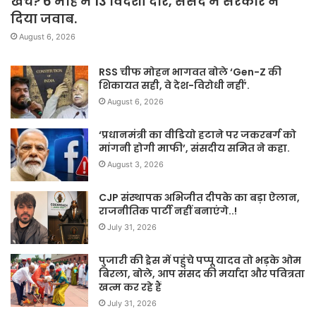
खर्च? 6 माह में 13 विदेशी दौरे, संसद में सरकार ने
दिया जवाब.
August 6, 2026
RSS चीफ मोहन भागवत बोले ‘Gen-Z की
शिकायत सही, वे देश-विरोधी नहीं’.
August 6, 2026
‘प्रधानमंत्री का वीडियो हटाने पर जकरबर्ग को
मांगनी होगी माफी’, संसदीय समित ने कहा.
August 3, 2026
CJP संस्थापक अभिजीत दीपके का बड़ा ऐलान,
राजनीतिक पार्टी नहीं बनाएंगे..!
July 31, 2026
पुजारी की ड्रेस में पहुंचे पप्पू यादव तो भड़के ओम
बिरला, बोले, आप संसद की मर्यादा और पवित्रता
खत्म कर रहे हैं
July 31, 2026