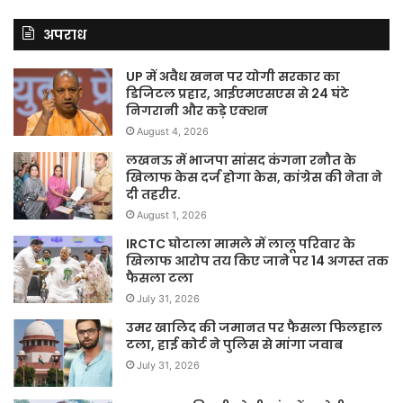
अपराध
UP में अवैध खनन पर योगी सरकार का
डिजिटल प्रहार, आईएमएसएस से 24 घंटे
निगरानी और कड़े एक्शन
August 4, 2026
लखनऊ में भाजपा सांसद कंगना रनौत के
खिलाफ केस दर्ज होगा केस, कांग्रेस की नेता ने
दी तहरीर.
August 1, 2026
IRCTC घोटाला मामले में लालू परिवार के
खिलाफ आरोप तय किए जाने पर 14 अगस्त तक
फैसला टला
July 31, 2026
उमर खालिद की जमानत पर फैसला फिलहाल
टला, हाई कोर्ट ने पुलिस से मांगा जवाब
July 31, 2026