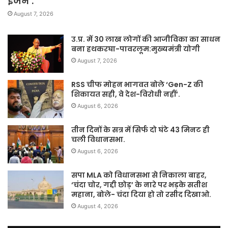
इंजन’.
August 7, 2026
उ.प्र. में 30 लाख लोगों की आजीविका का साधन
बना हथकरघा-पावरलूम:मुख्यमंत्री योगी
August 7, 2026
RSS चीफ मोहन भागवत बोले ‘Gen-Z की
शिकायत सही, वे देश-विरोधी नहीं’.
August 6, 2026
तीन दिनों के सत्र में सिर्फ दो घंटे 43 मिनट ही
चली विधानसभा.
August 6, 2026
सपा MLA को विधानसभा से निकाला बाहर,
‘चंदा चोर, गद्दी छोड़’ के नारे पर भड़के सतीश
महाना, बोले- चंदा दिया हो तो रसीद दिखाओ.
August 4, 2026