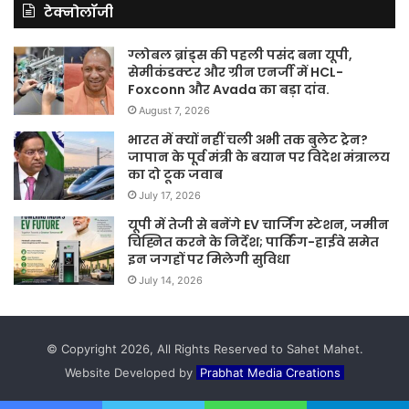
टेक्नोलॉजी
ग्लोबल ब्रांड्स की पहली पसंद बना यूपी,
सेमीकंडक्टर और ग्रीन एनर्जी में HCL-
Foxconn और Avada का बड़ा दांव.
August 7, 2026
भारत में क्यों नहीं चली अभी तक बुलेट ट्रेन?
जापान के पूर्व मंत्री के बयान पर विदेश मंत्रालय
का दो टूक जवाब
July 17, 2026
यूपी में तेजी से बनेंगे EV चार्जिंग स्टेशन, जमीन
चिह्नित करने के निर्देश; पार्किंग-हाईवे समेत
इन जगहों पर मिलेगी सुविधा
July 14, 2026
© Copyright 2026, All Rights Reserved to Sahet Mahet.
Website Developed by
Prabhat Media Creations