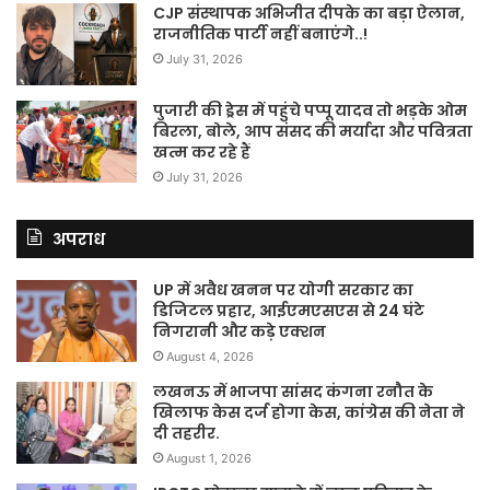
CJP संस्थापक अभिजीत दीपके का बड़ा ऐलान,
राजनीतिक पार्टी नहीं बनाएंगे..!
July 31, 2026
पुजारी की ड्रेस में पहुंचे पप्पू यादव तो भड़के ओम
बिरला, बोले, आप संसद की मर्यादा और पवित्रता
खत्म कर रहे हैं
July 31, 2026
अपराध
UP में अवैध खनन पर योगी सरकार का
डिजिटल प्रहार, आईएमएसएस से 24 घंटे
निगरानी और कड़े एक्शन
August 4, 2026
लखनऊ में भाजपा सांसद कंगना रनौत के
खिलाफ केस दर्ज होगा केस, कांग्रेस की नेता ने
दी तहरीर.
August 1, 2026