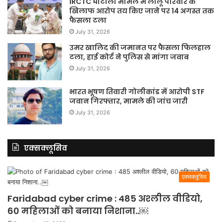
IRCTC घोटाला मामले में लालू परिवार के
खिलाफ आरोप तय किए जाने पर 14 अगस्त तक
फैसला टला
July 31, 2026
उमर खालिद की जमानत पर फैसला फिलहाल
टला, हाई कोर्ट ने पुलिस से मांगा जवाब
July 31, 2026
भारत भूषण तिवारी गोलीकांड में आरोपी STF
जवान गिरफ्तार, मामले की जांच जारी
July 31, 2026
एक्सक्लूसिव
एक्सक्लूसिव
Faridabad cyber crime : 485 अश्लील वीडियो,
60 महिलाओं को बनाया निशाना..￼