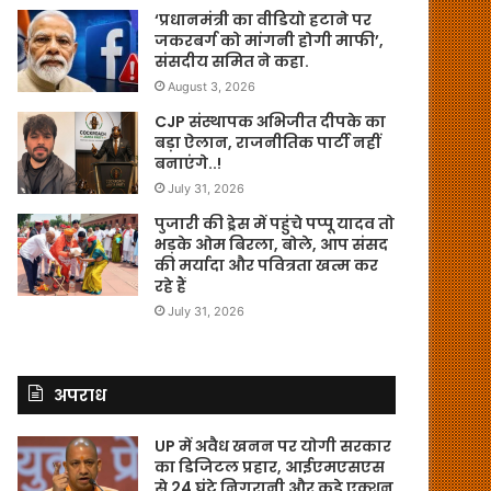
‘प्रधानमंत्री का वीडियो हटाने पर
जकरबर्ग को मांगनी होगी माफी’,
संसदीय समित ने कहा.
August 3, 2026
CJP संस्थापक अभिजीत दीपके का
बड़ा ऐलान, राजनीतिक पार्टी नहीं
बनाएंगे..!
July 31, 2026
पुजारी की ड्रेस में पहुंचे पप्पू यादव तो
भड़के ओम बिरला, बोले, आप संसद
की मर्यादा और पवित्रता खत्म कर
रहे हैं
July 31, 2026
अपराध
UP में अवैध खनन पर योगी सरकार
का डिजिटल प्रहार, आईएमएसएस
से 24 घंटे निगरानी और कड़े एक्शन