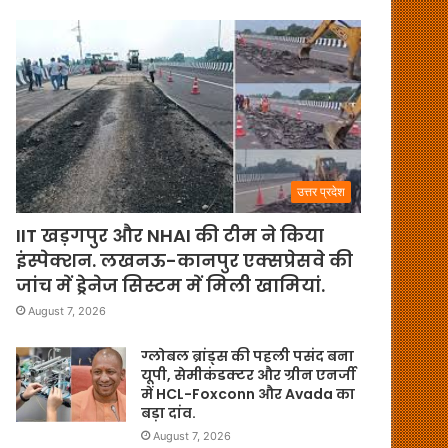
उत्तर प्रदेश
IIT खड़गपुर और NHAI की टीम ने किया
इंस्पेक्शन. लखनऊ-कानपुर एक्सप्रेसवे की
जांच में ड्रेनेज सिस्टम में मिली खामियां.
August 7, 2026
ग्लोबल ब्रांड्स की पहली पसंद बना
यूपी, सेमीकंडक्टर और ग्रीन एनर्जी
में HCL-Foxconn और Avada का
बड़ा दांव.
August 7, 2026