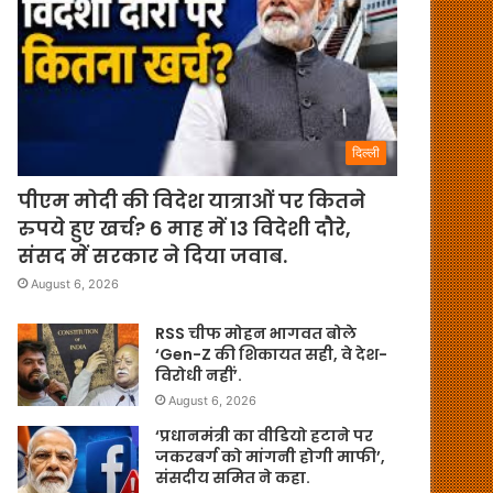
दिल्ली
पीएम मोदी की विदेश यात्राओं पर कितने
रुपये हुए खर्च? 6 माह में 13 विदेशी दौरे,
संसद में सरकार ने दिया जवाब.
August 6, 2026
RSS चीफ मोहन भागवत बोले
‘Gen-Z की शिकायत सही, वे देश-
विरोधी नहीं’.
August 6, 2026
‘प्रधानमंत्री का वीडियो हटाने पर
जकरबर्ग को मांगनी होगी माफी’,
संसदीय समित ने कहा.