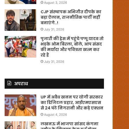
August 3, 2026
CJP संस्थापक अभिजीत दीपके का
बड़ा ऐलान, राजनीतिक पार्टी नहीं
बनाएंगे..!
July 31, 2026
पुजारी की ड्रेस में पहुंचे पप्पू यादव तो
भड़के ओम बिरला, बोले, आप संसद
की मर्यादा और पवित्रता खत्म कर
रहे हैं
July 31, 2026
अपराध
UP में अवैध खनन पर योगी सरकार
का डिजिटल प्रहार, आईएमएसएस
से 24 घंटे निगरानी और कड़े एक्शन
August 4, 2026
लखनऊ में भाजपा सांसद कंगना