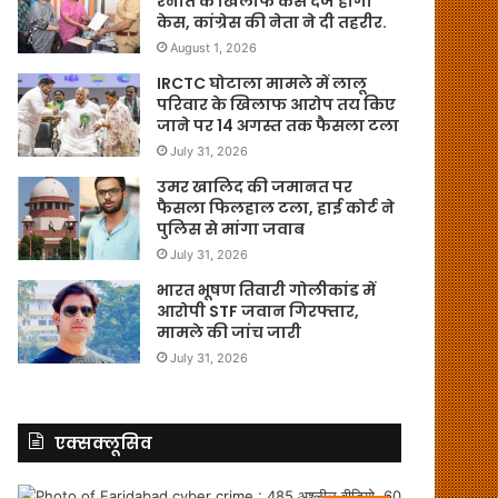
रनौत के खिलाफ केस दर्ज होगा
केस, कांग्रेस की नेता ने दी तहरीर.
August 1, 2026
IRCTC घोटाला मामले में लालू
परिवार के खिलाफ आरोप तय किए
जाने पर 14 अगस्त तक फैसला टला
July 31, 2026
उमर खालिद की जमानत पर
फैसला फिलहाल टला, हाई कोर्ट ने
पुलिस से मांगा जवाब
July 31, 2026
भारत भूषण तिवारी गोलीकांड में
आरोपी STF जवान गिरफ्तार,
मामले की जांच जारी
July 31, 2026
एक्सक्लूसिव