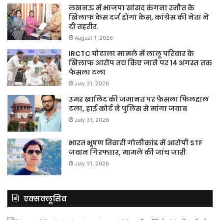
लखनऊ में भाजपा सांसद कंगना रनौत के
खिलाफ केस दर्ज होगा केस, कांग्रेस की नेता ने
दी तहरीर.
August 1, 2026
IRCTC घोटाला मामले में लालू परिवार के
खिलाफ आरोप तय किए जाने पर 14 अगस्त तक
फैसला टला
July 31, 2026
उमर खालिद की जमानत पर फैसला फिलहाल
टला, हाई कोर्ट ने पुलिस से मांगा जवाब
July 31, 2026
भारत भूषण तिवारी गोलीकांड में आरोपी STF
जवान गिरफ्तार, मामले की जांच जारी
July 31, 2026
एक्सक्लूसिव