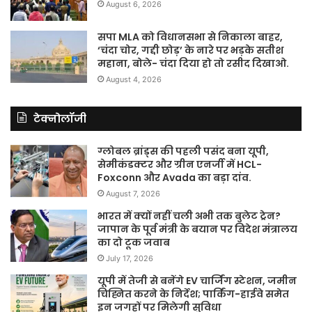
August 6, 2026
सपा MLA को विधानसभा से निकाला बाहर,
‘चंदा चोर, गद्दी छोड़’ के नारे पर भड़के सतीश
महाना, बोले- चंदा दिया हो तो रसीद दिखाओ.
August 4, 2026
टेक्नोलॉजी
ग्लोबल ब्रांड्स की पहली पसंद बना यूपी,
सेमीकंडक्टर और ग्रीन एनर्जी में HCL-
Foxconn और Avada का बड़ा दांव.
August 7, 2026
भारत में क्यों नहीं चली अभी तक बुलेट ट्रेन?
जापान के पूर्व मंत्री के बयान पर विदेश मंत्रालय
का दो टूक जवाब
July 17, 2026
यूपी में तेजी से बनेंगे EV चार्जिंग स्टेशन, जमीन
चिह्नित करने के निर्देश; पार्किंग-हाईवे समेत
इन जगहों पर मिलेगी सुविधा