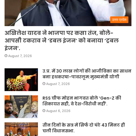
उत्तर प्रदेश
अखिलेश यादव ने भाजपा पर कसा तंज, बोले-
आपसी टकराव ने ‘डबल इंजन’ को बनाया ‘ट्रबल
इंजन’.
August 7, 2026
उ.प्र. में 30 लाख लोगों की आजीविका का साधन
बना हथकरघा-पावरलूम:मुख्यमंत्री योगी
August 7, 2026
RSS चीफ मोहन भागवत बोले ‘Gen-Z की
शिकायत सही, वे देश-विरोधी नहीं’.
August 6, 2026
तीन दिनों के सत्र में सिर्फ दो घंटे 43 मिनट ही
चली विधानसभा.