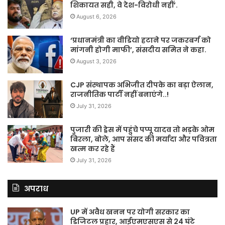
शिकायत सही, वे देश-विरोधी नहीं’.
August 6, 2026
‘प्रधानमंत्री का वीडियो हटाने पर जकरबर्ग को
मांगनी होगी माफी’, संसदीय समित ने कहा.
August 3, 2026
CJP संस्थापक अभिजीत दीपके का बड़ा ऐलान,
राजनीतिक पार्टी नहीं बनाएंगे..!
July 31, 2026
पुजारी की ड्रेस में पहुंचे पप्पू यादव तो भड़के ओम
बिरला, बोले, आप संसद की मर्यादा और पवित्रता
खत्म कर रहे हैं
July 31, 2026
अपराध
UP में अवैध खनन पर योगी सरकार का
डिजिटल प्रहार, आईएमएसएस से 24 घंटे