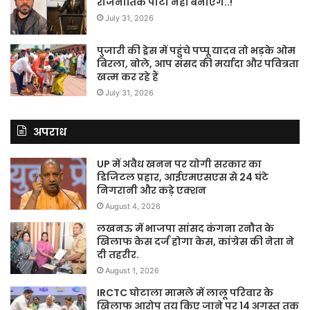
राजनीतिक पार्टी नहीं बनाएंगे..!
July 31, 2026
पुजारी की ड्रेस में पहुंचे पप्पू यादव तो भड़के ओम
बिरला, बोले, आप संसद की मर्यादा और पवित्रता
खत्म कर रहे हैं
July 31, 2026
अपराध
UP में अवैध खनन पर योगी सरकार का
डिजिटल प्रहार, आईएमएसएस से 24 घंटे
निगरानी और कड़े एक्शन
August 4, 2026
लखनऊ में भाजपा सांसद कंगना रनौत के
खिलाफ केस दर्ज होगा केस, कांग्रेस की नेता ने
दी तहरीर.
August 1, 2026
IRCTC घोटाला मामले में लालू परिवार के
खिलाफ आरोप तय किए जाने पर 14 अगस्त तक