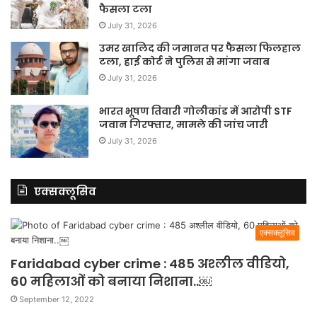
फैसला टला
July 31, 2026
उमर खालिद की जमानत पर फैसला फिलहाल
टला, हाई कोर्ट ने पुलिस से मांगा जवाब
July 31, 2026
भारत भूषण तिवारी गोलीकांड में आरोपी STF
जवान गिरफ्तार, मामले की जांच जारी
July 31, 2026
एक्सक्लूसिव
एक्सक्लूसिव
Faridabad cyber crime : 485 अश्लील वीडियो,
60 महिलाओं को बनाया निशाना..￼
September 12, 2022