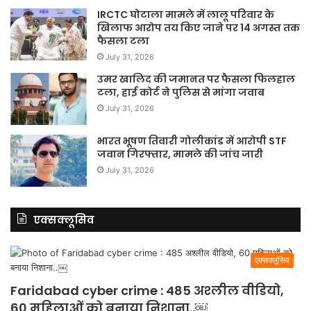
IRCTC घोटाला मामले में लालू परिवार के
खिलाफ आरोप तय किए जाने पर 14 अगस्त तक
फैसला टला
July 31, 2026
उमर खालिद की जमानत पर फैसला फिलहाल
टला, हाई कोर्ट ने पुलिस से मांगा जवाब
July 31, 2026
भारत भूषण तिवारी गोलीकांड में आरोपी STF
जवान गिरफ्तार, मामले की जांच जारी
July 31, 2026
एक्सक्लूसिव
एक्सक्लूसिव
Faridabad cyber crime : 485 अश्लील वीडियो,
60 महिलाओं को बनाया निशाना..￼