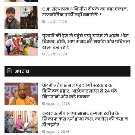
CJP संस्थापक अभिजीत दीपके का बड़ा ऐलान,
राजनीतिक पार्टी नहीं बनाएंगे..!
July 31, 2026
पुजारी की ड्रेस में पहुंचे पप्पू यादव तो भड़के ओम
बिरला, बोले, आप संसद की मर्यादा और पवित्रता
खत्म कर रहे हैं
July 31, 2026
अपराध
UP में अवैध खनन पर योगी सरकार का
डिजिटल प्रहार, आईएमएसएस से 24 घंटे
निगरानी और कड़े एक्शन
August 4, 2026
लखनऊ में भाजपा सांसद कंगना रनौत के
खिलाफ केस दर्ज होगा केस, कांग्रेस की नेता ने
दी तहरीर.
August 1, 2026