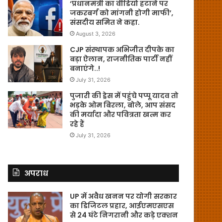
‘प्रधानमंत्री का वीडियो हटाने पर
जकरबर्ग को मांगनी होगी माफी’,
संसदीय समित ने कहा.
August 3, 2026
CJP संस्थापक अभिजीत दीपके का
बड़ा ऐलान, राजनीतिक पार्टी नहीं
बनाएंगे..!
July 31, 2026
पुजारी की ड्रेस में पहुंचे पप्पू यादव तो
भड़के ओम बिरला, बोले, आप संसद
की मर्यादा और पवित्रता खत्म कर
रहे हैं
July 31, 2026
अपराध
UP में अवैध खनन पर योगी सरकार
का डिजिटल प्रहार, आईएमएसएस
से 24 घंटे निगरानी और कड़े एक्शन