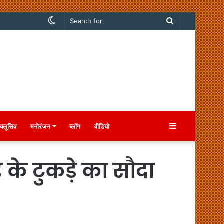
Switch
Search
skin
for
Sidebar
क्लूसिव
मनोरंजन
ब्लॉग
वीडियो
के टुकड़े का सौदा