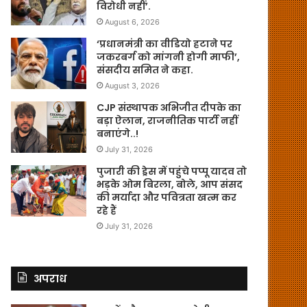
विरोधी नहीं’.
August 6, 2026
‘प्रधानमंत्री का वीडियो हटाने पर
जकरबर्ग को मांगनी होगी माफी’,
संसदीय समित ने कहा.
August 3, 2026
CJP संस्थापक अभिजीत दीपके का
बड़ा ऐलान, राजनीतिक पार्टी नहीं
बनाएंगे..!
July 31, 2026
पुजारी की ड्रेस में पहुंचे पप्पू यादव तो
भड़के ओम बिरला, बोले, आप संसद
की मर्यादा और पवित्रता खत्म कर
रहे हैं
July 31, 2026
अपराध