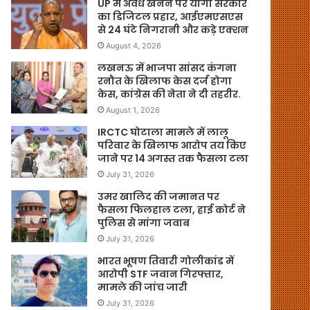
UP में अवैध खनन पर योगी सरकार
का डिजिटल प्रहार, आईएमएसएस
से 24 घंटे निगरानी और कड़े एक्शन
August 4, 2026
लखनऊ में भाजपा सांसद कंगना
रनौत के खिलाफ केस दर्ज होगा
केस, कांग्रेस की नेता ने दी तहरीर.
August 1, 2026
IRCTC घोटाला मामले में लालू
परिवार के खिलाफ आरोप तय किए
जाने पर 14 अगस्त तक फैसला टला
July 31, 2026
उमर खालिद की जमानत पर
फैसला फिलहाल टला, हाई कोर्ट ने
पुलिस से मांगा जवाब
July 31, 2026
भारत भूषण तिवारी गोलीकांड में
आरोपी STF जवान गिरफ्तार,
मामले की जांच जारी
July 31, 2026