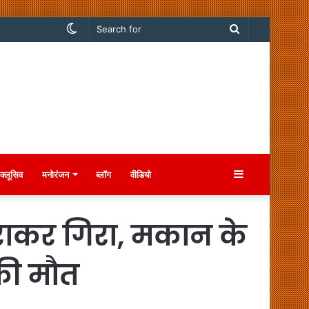
Switch
Search
skin
for
Sidebar
क्लूसिव
मनोरंजन
ब्लॉग
वीडियो
ाकर गिरा, मकान के
की मौत