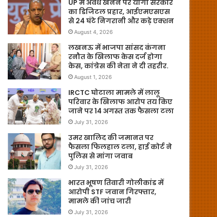
UP में अवैध खनन पर योगी सरकार
का डिजिटल प्रहार, आईएमएसएस
से 24 घंटे निगरानी और कड़े एक्शन
August 4, 2026
लखनऊ में भाजपा सांसद कंगना
रनौत के खिलाफ केस दर्ज होगा
केस, कांग्रेस की नेता ने दी तहरीर.
August 1, 2026
IRCTC घोटाला मामले में लालू
परिवार के खिलाफ आरोप तय किए
जाने पर 14 अगस्त तक फैसला टला
July 31, 2026
उमर खालिद की जमानत पर
फैसला फिलहाल टला, हाई कोर्ट ने
पुलिस से मांगा जवाब
July 31, 2026
भारत भूषण तिवारी गोलीकांड में
आरोपी STF जवान गिरफ्तार,
मामले की जांच जारी
July 31, 2026