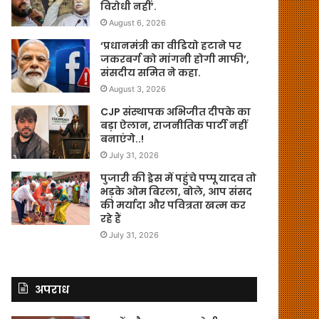
विरोधी नहीं’.
August 6, 2026
‘प्रधानमंत्री का वीडियो हटाने पर
जकरबर्ग को मांगनी होगी माफी’,
संसदीय समित ने कहा.
August 3, 2026
CJP संस्थापक अभिजीत दीपके का
बड़ा ऐलान, राजनीतिक पार्टी नहीं
बनाएंगे..!
July 31, 2026
पुजारी की ड्रेस में पहुंचे पप्पू यादव तो
भड़के ओम बिरला, बोले, आप संसद
की मर्यादा और पवित्रता खत्म कर
रहे हैं
July 31, 2026
अपराध