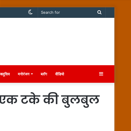
Switch
Search
skin
for
Sidebar
क्लूसिव
मनोरंजन
ब्लॉग
वीडियो
“एक टके की बुलबुल