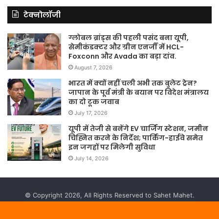
टेक्नोलॉजी
ग्लोबल ब्रांड्स की पहली पसंद बना यूपी,
सेमीकंडक्टर और ग्रीन एनर्जी में HCL-
Foxconn और Avada का बड़ा दांव.
August 7, 2026
भारत में क्यों नहीं चली अभी तक बुलेट ट्रेन?
जापान के पूर्व मंत्री के बयान पर विदेश मंत्रालय
का दो टूक जवाब
July 17, 2026
यूपी में तेजी से बनेंगे EV चार्जिंग स्टेशन, जमीन
चिह्नित करने के निर्देश; पार्किंग-हाईवे समेत
इन जगहों पर मिलेगी सुविधा
July 14, 2026
© Copyright 2026, All Rights Reserved to Sahet Mahet.
Website Developed by
Prabhat Media Creations