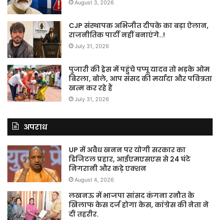
August 3, 2026
CJP संस्थापक अभिजीत दीपके का बड़ा ऐलान,
राजनीतिक पार्टी नहीं बनाएंगे..!
July 31, 2026
पुजारी की ड्रेस में पहुंचे पप्पू यादव तो भड़के ओम
बिरला, बोले, आप संसद की मर्यादा और पवित्रता
खत्म कर रहे हैं
July 31, 2026
अपराध
UP में अवैध खनन पर योगी सरकार का
डिजिटल प्रहार, आईएमएसएस से 24 घंटे
निगरानी और कड़े एक्शन
August 4, 2026
लखनऊ में भाजपा सांसद कंगना रनौत के
खिलाफ केस दर्ज होगा केस, कांग्रेस की नेता ने
दी तहरीर.