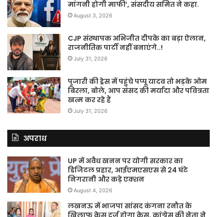
मांगनी होगी माफी’, संसदीय समित ने कहा.
August 3, 2026
CJP संस्थापक अभिजीत दीपके का बड़ा ऐलान,
राजनीतिक पार्टी नहीं बनाएंगे..!
July 31, 2026
पुजारी की ड्रेस में पहुंचे पप्पू यादव तो भड़के ओम
बिरला, बोले, आप संसद की मर्यादा और पवित्रता
खत्म कर रहे हैं
July 31, 2026
अपराध
UP में अवैध खनन पर योगी सरकार का
डिजिटल प्रहार, आईएमएसएस से 24 घंटे
निगरानी और कड़े एक्शन
August 4, 2026
लखनऊ में भाजपा सांसद कंगना रनौत के
खिलाफ केस दर्ज होगा केस, कांग्रेस की नेता ने