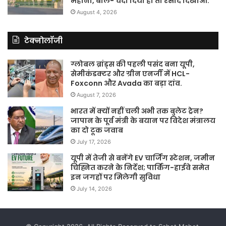
महाना, बोले- चंदा दिया हो तो रसीद दिखाओ.
August 4, 2026
टेक्नोलॉजी
ग्लोबल ब्रांड्स की पहली पसंद बना यूपी,
सेमीकंडक्टर और ग्रीन एनर्जी में HCL-
Foxconn और Avada का बड़ा दांव.
August 7, 2026
भारत में क्यों नहीं चली अभी तक बुलेट ट्रेन?
जापान के पूर्व मंत्री के बयान पर विदेश मंत्रालय
का दो टूक जवाब
July 17, 2026
यूपी में तेजी से बनेंगे EV चार्जिंग स्टेशन, जमीन
चिह्नित करने के निर्देश; पार्किंग-हाईवे समेत
इन जगहों पर मिलेगी सुविधा
July 14, 2026