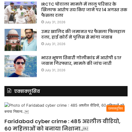
IRCTC घोटाला मामले में लालू परिवार के
खिलाफ आरोप तय किए जाने पर 14 अगस्त तक
फैसला टला
July 31, 2026
उमर खालिद की जमानत पर फैसला फिलहाल
टला, हाई कोर्ट ने पुलिस से मांगा जवाब
July 31, 2026
भारत भूषण तिवारी गोलीकांड में आरोपी STF
जवान गिरफ्तार, मामले की जांच जारी
July 31, 2026
एक्सक्लूसिव
एक्सक्लूसिव
Faridabad cyber crime : 485 अश्लील वीडियो,
60 महिलाओं को बनाया निशाना..￼