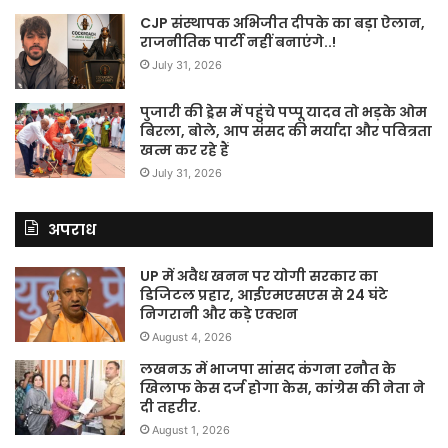
CJP संस्थापक अभिजीत दीपके का बड़ा ऐलान,
राजनीतिक पार्टी नहीं बनाएंगे..!
July 31, 2026
पुजारी की ड्रेस में पहुंचे पप्पू यादव तो भड़के ओम
बिरला, बोले, आप संसद की मर्यादा और पवित्रता
खत्म कर रहे हैं
July 31, 2026
अपराध
UP में अवैध खनन पर योगी सरकार का
डिजिटल प्रहार, आईएमएसएस से 24 घंटे
निगरानी और कड़े एक्शन
August 4, 2026
लखनऊ में भाजपा सांसद कंगना रनौत के
खिलाफ केस दर्ज होगा केस, कांग्रेस की नेता ने
दी तहरीर.
August 1, 2026