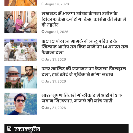
August 4, 2026
लखनऊ में भाजपा सांसद कंगना रनौत के
खिलाफ केस दर्ज होगा केस, कांग्रेस की नेता ने
दी तहरीर.
August 1, 2026
IRCTC घोटाला मामले में लालू परिवार के
खिलाफ आरोप तय किए जाने पर 14 अगस्त तक
फैसला टला
July 31, 2026
उमर खालिद की जमानत पर फैसला फिलहाल
टला, हाई कोर्ट ने पुलिस से मांगा जवाब
July 31, 2026
भारत भूषण तिवारी गोलीकांड में आरोपी STF
जवान गिरफ्तार, मामले की जांच जारी
July 31, 2026
एक्सक्लूसिव