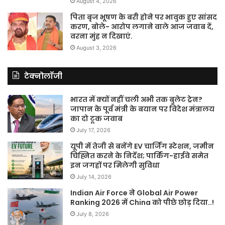
August 4, 2026
पिता बृज भूषण के बरी होने पर भावुक हुए सांसद
करण, बोले- आरोप लगाने वाले आज जवाब दें,
वरना मुंह न दिखाएं.
August 3, 2026
टेक्नोलॉजी
भारत में क्यों नहीं चली अभी तक बुलेट ट्रेन?
जापान के पूर्व मंत्री के बयान पर विदेश मंत्रालय
का दो टूक जवाब
July 17, 2026
यूपी में तेजी से बनेंगे EV चार्जिंग स्टेशन, जमीन
चिह्नित करने के निर्देश; पार्किंग-हाईवे समेत
इन जगहों पर मिलेगी सुविधा
July 14, 2026
Indian Air Force ने Global Air Power
Ranking 2026 में China को पीछे छोड़ दिया..!
July 8, 2026