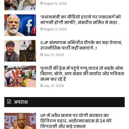
August 6, 2026
‘प्रधानमंत्री का वीडियो हटाने पर जकरबर्ग को
मांगनी होगी माफी’, संसदीय समित ने कहा.
August 3, 2026
CJP संस्थापक अभिजीत दीपके का बड़ा ऐलान,
राजनीतिक पार्टी नहीं बनाएंगे..!
July 31, 2026
पुजारी की ड्रेस में पहुंचे पप्पू यादव तो भड़के ओम
बिरला, बोले, आप संसद की मर्यादा और पवित्रता
खत्म कर रहे हैं
July 31, 2026
अपराध
UP में अवैध खनन पर योगी सरकार का
डिजिटल प्रहार, आईएमएसएस से 24 घंटे
निगरानी और कड़े एक्शन