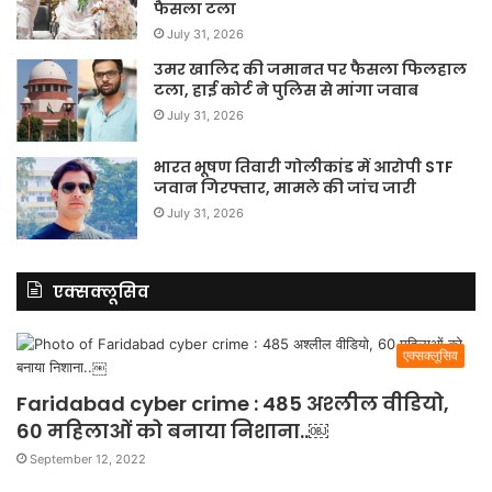
फैसला टला
July 31, 2026
उमर खालिद की जमानत पर फैसला फिलहाल
टला, हाई कोर्ट ने पुलिस से मांगा जवाब
July 31, 2026
भारत भूषण तिवारी गोलीकांड में आरोपी STF
जवान गिरफ्तार, मामले की जांच जारी
July 31, 2026
एक्सक्लूसिव
एक्सक्लूसिव
Faridabad cyber crime : 485 अश्लील वीडियो,
60 महिलाओं को बनाया निशाना..￼
September 12, 2022