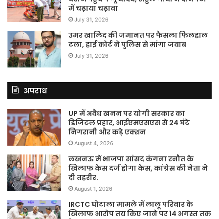
में चढ़ाया चढ़ावा
July 31, 2026
उमर खालिद की जमानत पर फैसला फिलहाल
टला, हाई कोर्ट ने पुलिस से मांगा जवाब
July 31, 2026
अपराध
UP में अवैध खनन पर योगी सरकार का
डिजिटल प्रहार, आईएमएसएस से 24 घंटे
निगरानी और कड़े एक्शन
August 4, 2026
लखनऊ में भाजपा सांसद कंगना रनौत के
खिलाफ केस दर्ज होगा केस, कांग्रेस की नेता ने
दी तहरीर.
August 1, 2026
IRCTC घोटाला मामले में लालू परिवार के
खिलाफ आरोप तय किए जाने पर 14 अगस्त तक